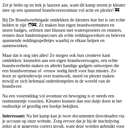
Zet je helm op en trek je laarzen aan, want dit kamp neemt je kleuter
mee op een spannend brandweeravontuur vol actie en plezier! 🚒
Bij De Brandweerbrigade ontdekken de kleuters hoe het is om echte
helden te zijn 🧑‍🚒. Ze maken hun eigen brandweermutsen en
stoere badges, oefenen met blussen met watersproeiers en emmers,
rennen door hindernisparcours als echte reddingswerkers en beleven
spannende reddingsspelletjes waarbij ze elkaar helpen en
samenwerken.
Maar dat is nog niet alles! Ze mogen ook hun creatieve kant
ontdekken: knutselen aan een eigen brandweerwagen, een echte
brandweerhelm maken en allerlei handige gadgets ontwerpen die
een brandweerman of -vrouw nodig heeft voor hun missies. Zo
leren ze spelenderwijs over teamwork, moed en plezier maken
terwijl ze zich helemaal onderdompelen in de wereld van de
brandweer.
Na een voormiddag vol avontuur en beweging is er steeds een
rustmomentje voorzien. Kleuters kunnen dan een dutje doen in het
rusthoekje of gezellig een boekje bekijken.
Interessant:
Na het kamp kan je twee documenten downloaden via
je account op onze website. Zorg ervoor dat je bij de inschrijving
zeker al je gegevens correct invult, want deze worden gebruikt voor