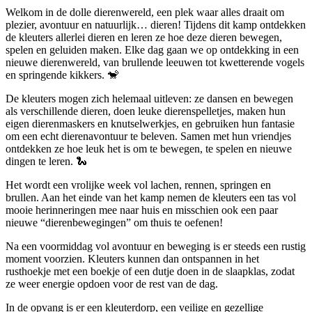
Welkom in de dolle dierenwereld, een plek waar alles draait om
plezier, avontuur en natuurlijk… dieren! Tijdens dit kamp ontdekken
de kleuters allerlei dieren en leren ze hoe deze dieren bewegen,
spelen en geluiden maken. Elke dag gaan we op ontdekking in een
nieuwe dierenwereld, van brullende leeuwen tot kwetterende vogels
en springende kikkers. 🐒
De kleuters mogen zich helemaal uitleven: ze dansen en bewegen
als verschillende dieren, doen leuke dierenspelletjes, maken hun
eigen dierenmaskers en knutselwerkjes, en gebruiken hun fantasie
om een echt dierenavontuur te beleven. Samen met hun vriendjes
ontdekken ze hoe leuk het is om te bewegen, te spelen en nieuwe
dingen te leren. 🐍
Het wordt een vrolijke week vol lachen, rennen, springen en
brullen. Aan het einde van het kamp nemen de kleuters een tas vol
mooie herinneringen mee naar huis en misschien ook een paar
nieuwe “dierenbewegingen” om thuis te oefenen!
Na een voormiddag vol avontuur en beweging is er steeds een rustig
moment voorzien. Kleuters kunnen dan ontspannen in het
rusthoekje met een boekje of een dutje doen in de slaapklas, zodat
ze weer energie opdoen voor de rest van de dag.
In de opvang is er een kleuterdorp, een veilige en gezellige