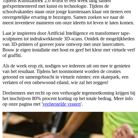
Tijdens Kunstfabriek 2.0 wordt er een week lang samen
geëxperimenteerd met kunst en technologie. Tijdens de
schoolvakanties staan onze jonge kunstenaars klaar om tieners een
onvergetelijke ervaring te bezorgen. Samen zoeken we naar de
meest inventieve manieren om onze ideeën tot leven te laten komen.
Laat je inspireren door Artificial Intelligence en transformeer tape-
sculpturen tot indrukwekkende 3D-scans. Ontdek de mogelijkheden
van 3D-printers of graveer jouw ontwerp met onze lasercutters.
Bouw je eigen installatie met hout en geef het kleur met virtuele verf
of graffiti.
Als de week erop zit, nodigen we iedereen uit om mee te genieten
van het resultaat. Tijdens het toonmoment worden de creaties
getoond en samengebracht in virtuele ruimtes: een skatepark, een
verlaten of een onbewoond eiland, wie zal het zeggen!
Deelnemers met recht op een verhoogde tegemoetkoming krijgen bij
het inschrijven 80% procent korting op het totale bedrag. Meer info
op onze pagina met '
veelgestelde vragen
'.