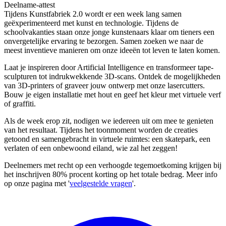
Deelname-attest
Tijdens Kunstfabriek 2.0 wordt er een week lang samen
geëxperimenteerd met kunst en technologie. Tijdens de
schoolvakanties staan onze jonge kunstenaars klaar om tieners een
onvergetelijke ervaring te bezorgen. Samen zoeken we naar de
meest inventieve manieren om onze ideeën tot leven te laten komen.
Laat je inspireren door Artificial Intelligence en transformeer tape-
sculpturen tot indrukwekkende 3D-scans. Ontdek de mogelijkheden
van 3D-printers of graveer jouw ontwerp met onze lasercutters.
Bouw je eigen installatie met hout en geef het kleur met virtuele verf
of graffiti.
Als de week erop zit, nodigen we iedereen uit om mee te genieten
van het resultaat. Tijdens het toonmoment worden de creaties
getoond en samengebracht in virtuele ruimtes: een skatepark, een
verlaten of een onbewoond eiland, wie zal het zeggen!
Deelnemers met recht op een verhoogde tegemoetkoming krijgen bij
het inschrijven 80% procent korting op het totale bedrag. Meer info
op onze pagina met '
veelgestelde vragen
'.