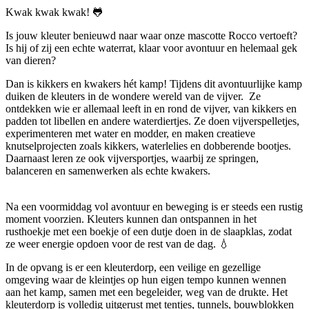
Kwak kwak kwak! 🐸
Is jouw kleuter benieuwd naar waar onze mascotte Rocco vertoeft?
Is hij of zij een echte waterrat, klaar voor avontuur en helemaal gek
van dieren?
Dan is kikkers en kwakers hét kamp! Tijdens dit avontuurlijke kamp
duiken de kleuters in de wondere wereld van de vijver. Ze
ontdekken wie er allemaal leeft in en rond de vijver, van kikkers en
padden tot libellen en andere waterdiertjes. Ze doen vijverspelletjes,
experimenteren met water en modder, en maken creatieve
knutselprojecten zoals kikkers, waterlelies en dobberende bootjes.
Daarnaast leren ze ook vijversportjes, waarbij ze springen,
balanceren en samenwerken als echte kwakers.
Na een voormiddag vol avontuur en beweging is er steeds een rustig
moment voorzien. Kleuters kunnen dan ontspannen in het
rusthoekje met een boekje of een dutje doen in de slaapklas, zodat
ze weer energie opdoen voor de rest van de dag. 💧
In de opvang is er een kleuterdorp, een veilige en gezellige
omgeving waar de kleintjes op hun eigen tempo kunnen wennen
aan het kamp, samen met een begeleider, weg van de drukte. Het
kleuterdorp is volledig uitgerust met tentjes, tunnels, bouwblokken