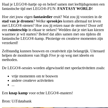
Haal je LEGO®-hartje op en beleef samen met leeftijdsgenoten een
fantastische tijd met LEGO®-FUN:
FANTASY WORLD
!
Hoe ziet jouw eigen
fantasiedier
eruit? Wat zou jij voorzien in de
stad van je dromen
? Welke
sprookjes
komen allemaal tot leven
met LEGO®-stenen? Hoe zou jij reizen naar de sterren? Door zelf
een
ruimteschip
in elkaar te steken? Wedden dat je niet kan kiezen
waarmee je wil starten? Beleef dat alles samen met ons tijdens dit
fantastische LEGO®-kamp. Plezierige en creatieve momenten zijn
verzekerd!
Zelfstandig kunnen bouwen en creativiteit zijn belangrijk. Uiteraard
helpen de monitoren van High Five je op weg met ideeën en
methoden.
De LEGO®-sessies worden afgewisseld met speelactiviteiten zoals:
vrije momenten om te bouwen
andere creatieve activiteiten
...
Een
knap kamp
voor echte LEGO®-masters!
Bron: UiTdatabank