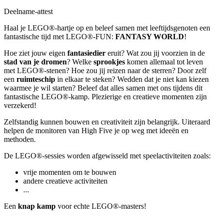
Deelname-attest
Haal je LEGO®-hartje op en beleef samen met leeftijdsgenoten een
fantastische tijd met LEGO®-FUN:
FANTASY WORLD
!
Hoe ziet jouw eigen
fantasiedier
eruit? Wat zou jij voorzien in de
stad van je dromen
? Welke
sprookjes
komen allemaal tot leven
met LEGO®-stenen? Hoe zou jij reizen naar de sterren? Door zelf
een
ruimteschip
in elkaar te steken? Wedden dat je niet kan kiezen
waarmee je wil starten? Beleef dat alles samen met ons tijdens dit
fantastische LEGO®-kamp. Plezierige en creatieve momenten zijn
verzekerd!
Zelfstandig kunnen bouwen en creativiteit zijn belangrijk. Uiteraard
helpen de monitoren van High Five je op weg met ideeën en
methoden.
De LEGO®-sessies worden afgewisseld met speelactiviteiten zoals:
vrije momenten om te bouwen
andere creatieve activiteiten
...
Een
knap kamp
voor echte LEGO®-masters!