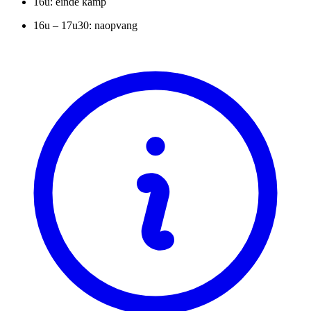
16u: einde kamp
16u – 17u30: naopvang