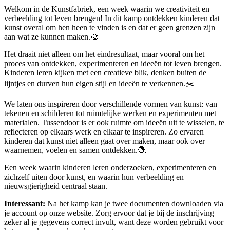
Welkom in de Kunstfabriek, een week waarin we creativiteit en
verbeelding tot leven brengen! In dit kamp ontdekken kinderen dat
kunst overal om hen heen te vinden is en dat er geen grenzen zijn
aan wat ze kunnen maken.🎨
Het draait niet alleen om het eindresultaat, maar vooral om het
proces van ontdekken, experimenteren en ideeën tot leven brengen.
Kinderen leren kijken met een creatieve blik, denken buiten de
lijntjes en durven hun eigen stijl en ideeën te verkennen.✂️
We laten ons inspireren door verschillende vormen van kunst: van
tekenen en schilderen tot ruimtelijke werken en experimenten met
materialen. Tussendoor is er ook ruimte om ideeën uit te wisselen, te
reflecteren op elkaars werk en elkaar te inspireren. Zo ervaren
kinderen dat kunst niet alleen gaat over maken, maar ook over
waarnemen, voelen en samen ontdekken.🧶
Een week waarin kinderen leren onderzoeken, experimenteren en
zichzelf uiten door kunst, en waarin hun verbeelding en
nieuwsgierigheid centraal staan.
Interessant:
Na het kamp kan je twee documenten downloaden via
je account op onze website. Zorg ervoor dat je bij de inschrijving
zeker al je gegevens correct invult, want deze worden gebruikt voor