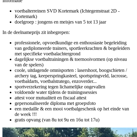
Informatie
voetbalterreinen SVD Kortemark (Ichtegemstraat 2D -
Kortemark)
doelgroep : jongens en meisjes van 5 tot 13 jaar
In de deelnameprijs zit inbegrepen:
professionele, opvoedkundige en enthousiaste begeleiding
van gediplomeerde trainers, sportleerkrachten & begeleiders
met specifieke voetbalachtergrond
dagelijkse voetbaltrainingen & toernooivormen (op niveau
van de spelers)
coole, uitdagende omnisporten : lasershoot, boogschieten /
archery tag, keeperspringkasteel, sportspringveld, lacrosse,
voetbaldarts, voetbalstratego, enzoverder...
sportverzekering tegen lichamelijke ongevallen
voldoende water tijdens de trainingssessies
attest voor mutualiteit en fiscaal attest
gepersonaliseerde diploma met groepsfoto
een medaille & een mooi voetbalgeschenk op het einde van
de week !!!
gratis opvang (van 8u tot 9u en 16u tot 17u)