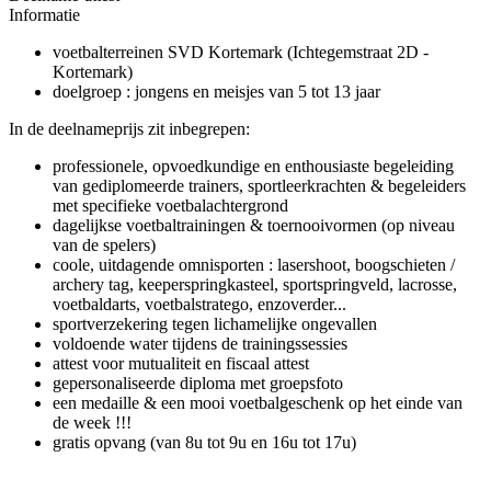
Informatie
voetbalterreinen SVD Kortemark (Ichtegemstraat 2D -
Kortemark)
doelgroep : jongens en meisjes van 5 tot 13 jaar
In de deelnameprijs zit inbegrepen:
professionele, opvoedkundige en enthousiaste begeleiding
van gediplomeerde trainers, sportleerkrachten & begeleiders
met specifieke voetbalachtergrond
dagelijkse voetbaltrainingen & toernooivormen (op niveau
van de spelers)
coole, uitdagende omnisporten : lasershoot, boogschieten /
archery tag, keeperspringkasteel, sportspringveld, lacrosse,
voetbaldarts, voetbalstratego, enzoverder...
sportverzekering tegen lichamelijke ongevallen
voldoende water tijdens de trainingssessies
attest voor mutualiteit en fiscaal attest
gepersonaliseerde diploma met groepsfoto
een medaille & een mooi voetbalgeschenk op het einde van
de week !!!
gratis opvang (van 8u tot 9u en 16u tot 17u)