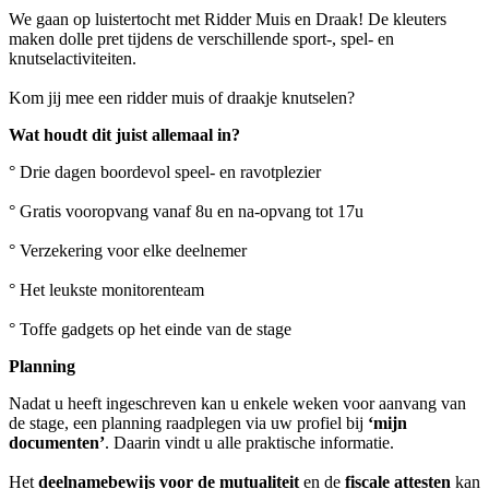
We gaan op luistertocht met Ridder Muis en Draak! De kleuters
maken dolle pret tijdens de verschillende sport-, spel- en
knutselactiviteiten.
Kom jij mee een ridder muis of draakje knutselen?
Wat houdt dit juist allemaal in?
° Drie dagen boordevol speel- en ravotplezier
° Gratis vooropvang vanaf 8u en na-opvang tot 17u
° Verzekering voor elke deelnemer
° Het leukste monitorenteam
° Toffe gadgets op het einde van de stage
Planning
Nadat u heeft ingeschreven kan u enkele weken voor aanvang van
de stage, een planning raadplegen via uw profiel bij
‘mijn
documenten’
. Daarin vindt u alle praktische informatie.
Het
deelnamebewijs voor de mutualiteit
en de
fiscale attesten
kan