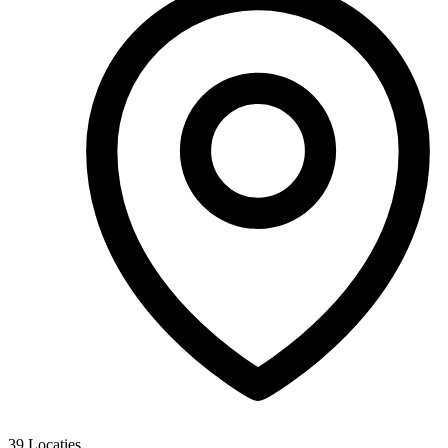
39
Locaties