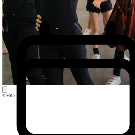
© MiLa