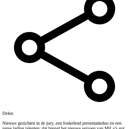
Delen
Nieuwe gezichten in de jury, een fonkelend presentatieduo en een
verse lading talenten: dat brengt het nieuwe seizoen van MiLa’s got