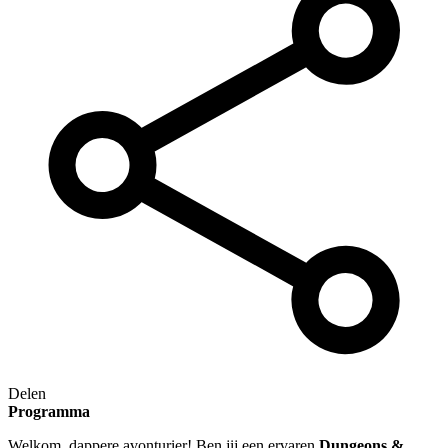
Delen
Programma
Welkom, dappere avonturier! Ben jij een ervaren
Dungeons &