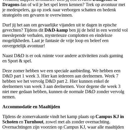
Dragons
-fan of wil je het spel leren kennen? Trek op avontuur met
je medespelers, ga op zoek naar verborgen schatten en bedenk
strategieën om gevaren te overwinnen.
Durf jij het aan om gevaarlijke vijanden uit te dagen in epische
gevechten? Tijdens dit
D&D-kamp
ben jij de held in een wereld vol
meeslepende verhalen, mysterieuze complotten en eindeloze
mogelijkheden. Laat je fantasie de vrije loop en beleef een
onvergetelijk avontuur!
Naast D&D is er ook ruimte voor andere activiteiten zoals gaming
en Sport & spel.
Deze zomer hebben we een speciale aanbieding. We hebben een
D&D part 1 week 3. Hier kan iedereen aan deelnemen. Week 7
hebben we het vervolg D&D part 2. Hier kunnen enkel de
deelnemers van week 3 aan deelnemen. Voor degene die week 3
niet mee gedaan hebben, kunnen de normale D&D zonder vervolg
nemen.
Accommodatie en Maaltijden
Tijdens de zomervakantie vindt het kamp plaats op
Campus KJ in
Schoten
en
Turnhout
, zowel met als zonder overnachting.
Overnachtingen zijn voorzien op Campus KJ, waar alle maaltijden