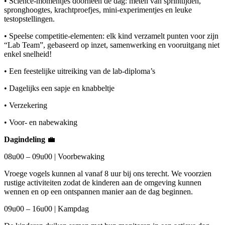
• Science-momentjes doorheen de dag: meten van sprinttijden,
spronghoogtes, krachtproefjes, mini-experimentjes en leuke
testopstellingen.
• Speelse competitie-elementen: elk kind verzamelt punten voor zijn
“Lab Team”, gebaseerd op inzet, samenwerking en vooruitgang niet
enkel snelheid!
• Een feestelijke uitreiking van de lab-diploma’s
• Dagelijks een sapje en knabbeltje
• Verzekering
• Voor- en nabewaking
Dagindeling
💼
08u00 – 09u00 | Voorbewaking
Vroege vogels kunnen al vanaf 8 uur bij ons terecht. We voorzien
rustige activiteiten zodat de kinderen aan de omgeving kunnen
wennen en op een ontspannen manier aan de dag beginnen.
09u00 – 16u00 | Kampdag