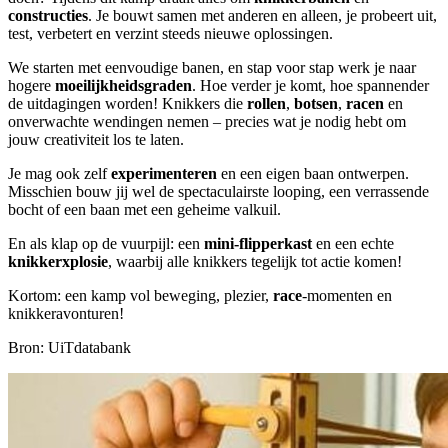
constructies
. Je bouwt samen met anderen en alleen, je probeert uit,
test, verbetert en verzint steeds nieuwe oplossingen.
We starten met eenvoudige banen, en stap voor stap werk je naar
hogere
moeilijkheidsgraden
. Hoe verder je komt, hoe spannender
de uitdagingen worden! Knikkers die
rollen
,
botsen
,
racen
en
onverwachte wendingen nemen – precies wat je nodig hebt om
jouw creativiteit los te laten.
Je mag ook zelf
experimenteren
en een eigen baan ontwerpen.
Misschien bouw jij wel de spectaculairste looping, een verrassende
bocht of een baan met een geheime valkuil.
En als klap op de vuurpijl: een
mini-flipperkast
en een echte
knikkerxplosie
, waarbij alle knikkers tegelijk tot actie komen!
Kortom: een kamp vol beweging, plezier,
race
-momenten en
knikkeravonturen!
Bron: UiTdatabank