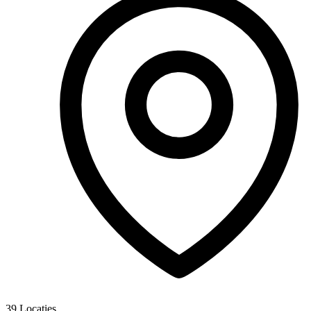
39
Locaties