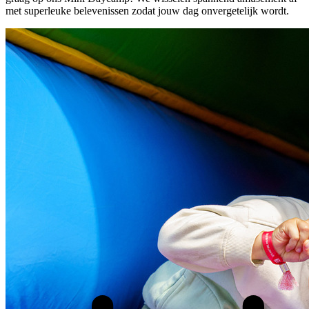
met superleuke belevenissen zodat jouw dag onvergetelijk wordt.