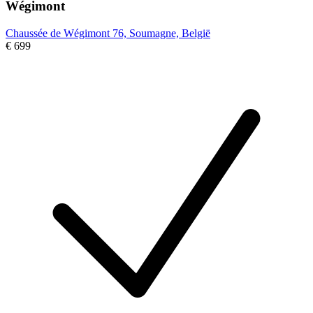
Wégimont
Chaussée de Wégimont 76, Soumagne, België
€ 699