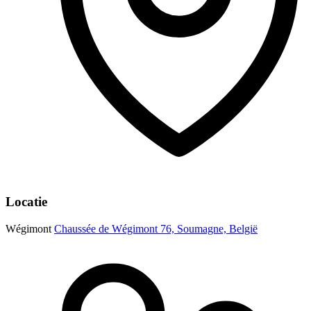
Locatie
Wégimont
Chaussée de Wégimont 76, Soumagne, België