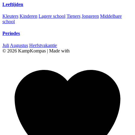
Leeftijden
Kleuters
Kinderen
Lagere school
Tieners
Jongeren
Middelbare
school
Periodes
Juli
Augustus
Herfstvakantie
© 2026 KampKompas
|
Made with