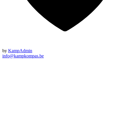
by
KampAdmin
info@kampkompas.be