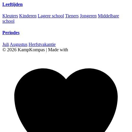
Leeftijden
Kleuters
Kinderen
Lagere school
Tieners
Jongeren
Middelbare
school
Periodes
Juli
Augustus
Herfstvakantie
© 2026 KampKompas
|
Made with