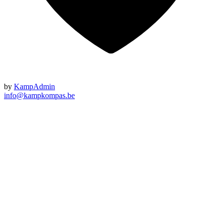
by
KampAdmin
info@kampkompas.be