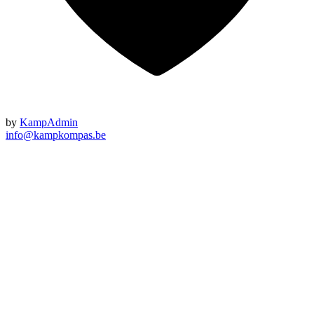
by
KampAdmin
info@kampkompas.be