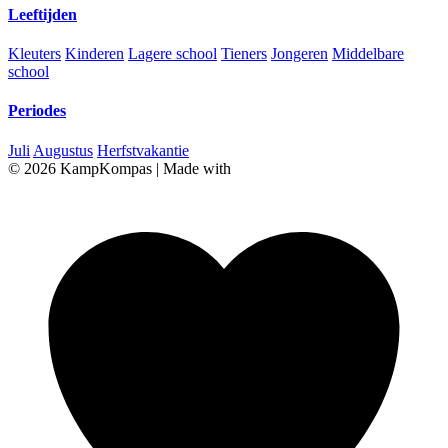
Leeftijden
Kleuters
Kinderen
Lagere school
Tieners
Jongeren
Middelbare
school
Periodes
Juli
Augustus
Herfstvakantie
© 2026 KampKompas
|
Made with